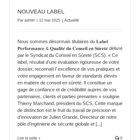
NOUVEAU LABEL
Par
admin
|
12 mai 2025
|
Actualité
Nous sommes désormais titulaires du 𝐋𝐚𝐛𝐞𝐥
𝐏𝐞𝐫𝐟𝐨𝐫𝐦𝐚𝐧𝐜𝐞 & 𝐐𝐮𝐚𝐥𝐢𝐭𝐞́ 𝐝𝐮 𝐂𝐨𝐧𝐬𝐞𝐢𝐥 𝐞𝐧 𝐒𝐮̂𝐫𝐞𝐭𝐞́ délivré
par le Syndicat du Conseil en Sûreté (SCS). « Ce
label, résultat d’une évaluation rigoureuse de votre
dossier, reconnaît l’ excellence de vos pratiques et
votre engagement en faveur de standards élevés
en matière de conseil en sûreté. Il constitue un
gage de confiance et de crédibilité auprès de vos
partenaires, clients et parties prenantes » souligne
Thierry Marchand, président du SCS. Cette marque
de distinction est le fruit du travail de précision et
d’innovation de Julien Grande, Directeur de notre
pôle d’ingénierie de sécurite globale et [...]
Lire la suite
0