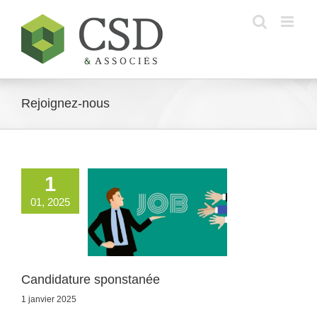
Skip
to
content
Rejoignez-nous
1
01, 2025
ndidature
ponstanée
Candidature sponstanée
1 janvier 2025