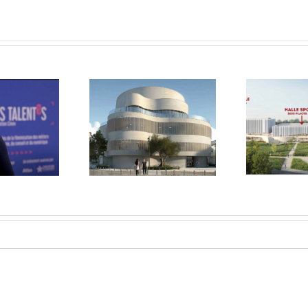
La première pierre
U
oile est levé sur
de l’Arena des
ouveau Théâtre
Sables-d’Olonne
co
’Olivier à Istres.
posée.