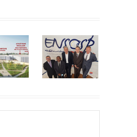
n engagement
pédagogique
ntinu auprès de
l’ENSOSP.