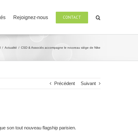
tés
Rejoignez-nous
CONTACT
l
/
Actualité
/
CSD & Associés accompagne le nouveau siège de Nike
Précédent
Suivant
ue son tout nouveau flagship parisien.