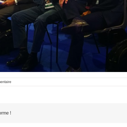
entaire
orme !