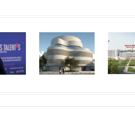
La première pierre
U
oile est levé sur
de l’Arena des
ouveau Théâtre
Sables-d’Olonne
co
’Olivier à Istres.
posée.