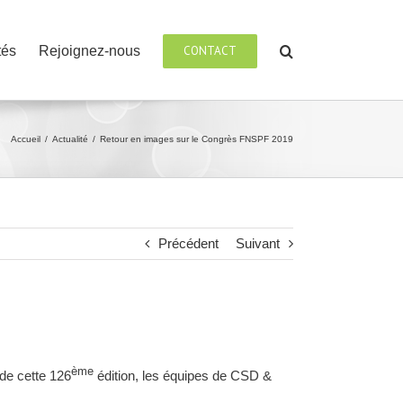
tés
Rejoignez-nous
CONTACT
Accueil
/
Actualité
/
Retour en images sur le Congrès FNSPF 2019
Précédent
Suivant
ème
de cette 126
édition, les équipes de CSD &