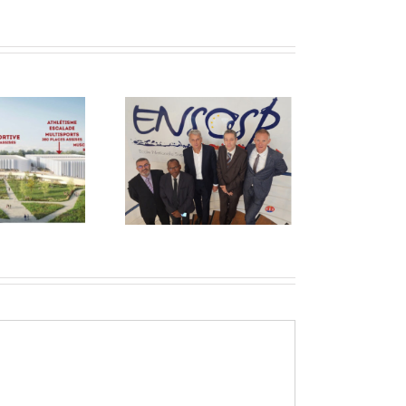
n engagement
pédagogique
ntinu auprès de
l’ENSOSP.